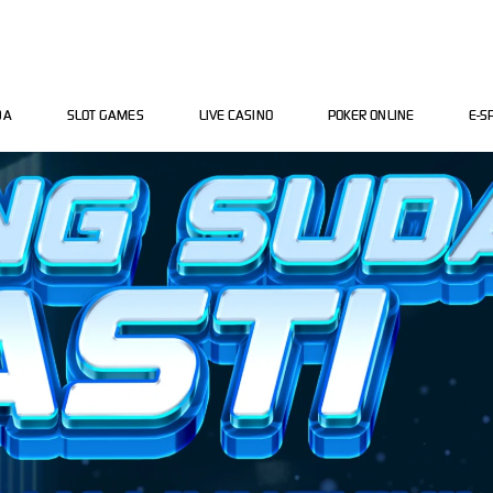
DA
SLOT GAMES
LIVE CASINO
POKER ONLINE
E-S