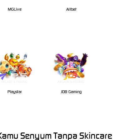
MGLive
Allbet
Playstar
JDB Gaming
 Kamu Senyum Tanpa Skincare