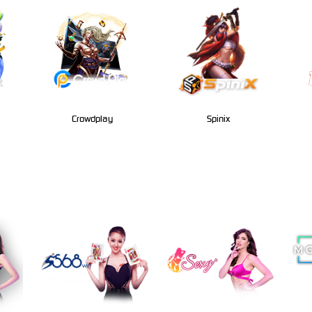
Crowdplay
Spinix