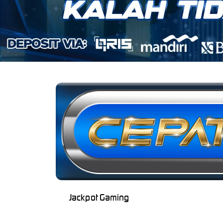
Jackpot Gaming