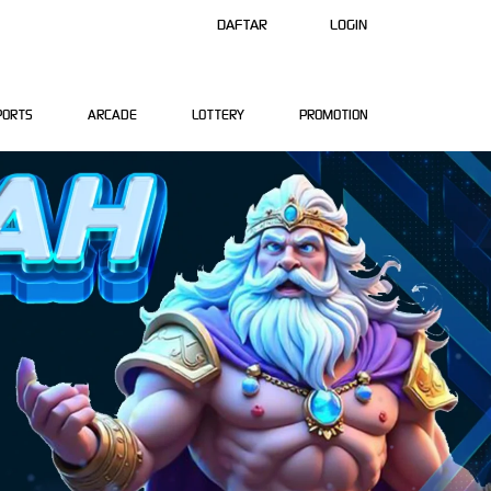
DAFTAR
LOGIN
PORTS
ARCADE
LOTTERY
PROMOTION