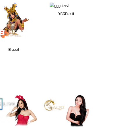
YGGDrasil
Bigpot