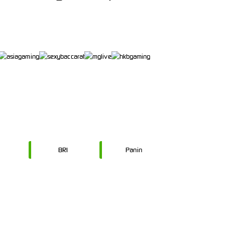
BRI
Panin