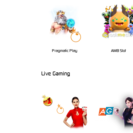
Pragmatic Play
AMB Slot
Live Gaming